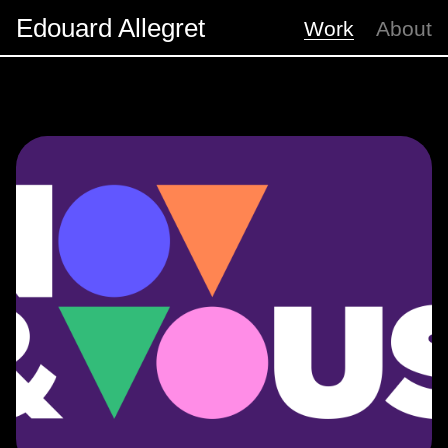
E
d
o
u
a
r
d
A
l
l
e
g
r
e
t
Work
About