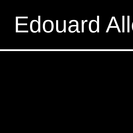
E
d
o
u
a
r
d
A
l
l