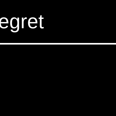
e
g
r
e
t